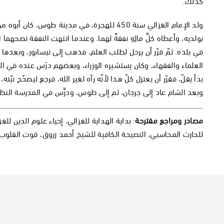
كذلك.
ولد الإمام الغزالي سنة 450 للهجرة، في مدينة ط
بولديه، وأعطاه كلَّ مالِهِ نفقةً لهما. وعندما انتهت النفقة نصحهما 
في بلده. ثمّ قرّر أن يرحل لطلب العلم، فذهب إلى نيسابور، وبعدها ر
العلماء والفقهاء، وكان يستشيره الوزراء، وبعضهم درَس عنده في المد
بدأ يقلّ، فقرّر أن يعتزل كلّ هذا لأنّه رآه لغير الله، فرجع ليصحّح
وبعد الشام عاد إلى جرجان، ثم إلى طوس، ودرَّس في المدرسة النظامية،
مصادر ومراجع مقترحة
: بداية الهداية للغزالي، إحياء علوم الدين لل
للحارث المحاسبي، النصيحة الكافية للشيخ أحمد زروق، قوت القلوب 