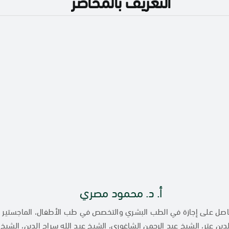
التعريف بالمحاضر
أ. د. محمود مصري
تاذ الدكتور محمود أحمد مصريمن مواليد حلب سنة 1961، حاصل على إجازة في الطب البشري والتخصص في ط
لدين عتر، الشيخ عبد الرحمن الشاغوري، الشيخ عبد الله سراج الدين، الش