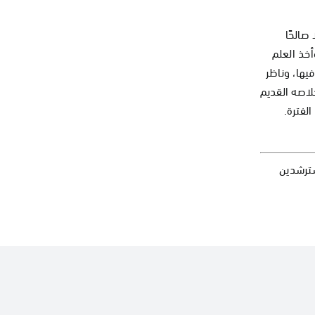
ا صالحًا
أخذ العلم
يها، وناظر
خلاصه القديم
الفترة.
مسترشدين