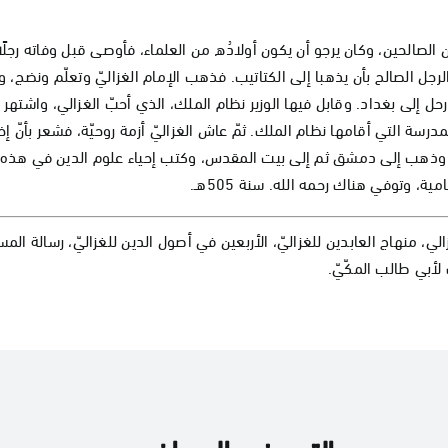
وس، كان أبوه من الصالحين، وكان يرجو أن يكون أولادُه من العلماء، فأوصى قبل وفاته رجلً
الرجل الصالح بأن يذهبا إلى الكتاتيب. فذهب الإمام الغزاليّ وتعلّم ونضج، و
حل إلى بغداد. وقابل فيها الوزير نظام الملك، الذي أحبّ الغزالي، واشتهر ف
رسة التي أقامها نظام الملك. ثمّ عاش الغزاليّ أزمة روحيّة، فشعر بأنّ إ
 نيّته، وذهب إلى دمشق ثم إلى بيت المقدس، وكتب إحياء علوم الدين في هذه 
 وتوفي هناك رحمه الله. سنة 505هـ.
غزالي، منهاج العابدين للغزاليّ، الأربعين في أصول الدين للغزاليّ، رسالة ال
لأبي طالب المكّيّ.