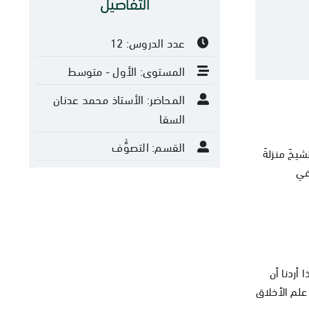
التفاصيل
عدد الدروس: 12
المستوى: الأول - متوسط
المحاضر: الأستاذ محمد عدنان
السقا
القسم: التصوُّف
شيخَ منزلةَ
في
أردنا أن
علم الأخلاق