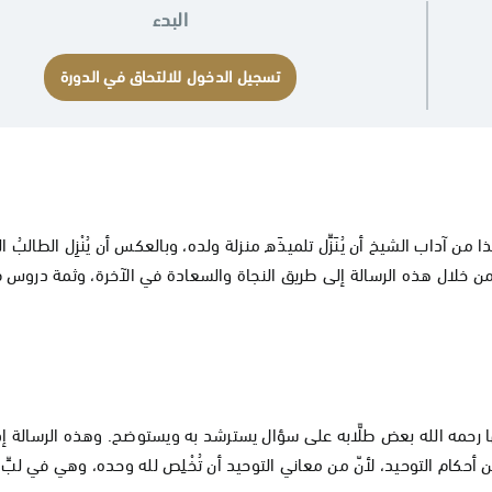
البدء
تسجيل الدخول للالتحاق في الدورة
ا من آداب الشيخ أن يُنَزِّل تلميذَه منزلة ولده، وبالعكس أن يُنْزِل الطالبُ ال
ف من خلال هذه الرسالة إلى طريق النجاة والسعادة في الآخرة، وثمة دروس 
ها رحمه الله بعض طلَّابه على سؤال يسترشد به ويستوضح. وهذه الرسالة إذا 
أحكام التوحيد، لأنّ من معاني التوحيد أن تُخْلِص لله وحده، وهي في لبِّ 