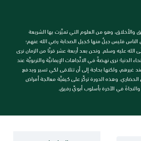
ائق والأخلاق، وهو من العلوم التي تميَّزت بها الشريعة
يال الناس فليس جيلٌ منها كجيل الصحابة رضي الله عنهم؛
لّى الله عليه وسلم. ونحن بعد أربعة عشر قرنًا من الزمان نرى
الدنيا؛ نرى نهضةً في الاتِّجاهات الإيمانيَّة والتربويَّة عند
ا عند غيرهم، ولكنها بحاجة إلى أن تتلاقى لكي تسير ويدفع
الحضاري. وهذه الدورة تركِّز على كيفيَّة معالجة أمراض
 والنجاةَ في الآخرة بأسلوب أبويِّ رفيق.