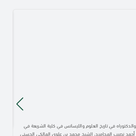
ب الأطفال، الماجستير والدكتوراه في تاريخ العلوم والليسانس في كلية الشريعة في
يخ أحمد نصيب المحاميد، الشيخ محمد بن علوي المالكي الحسني