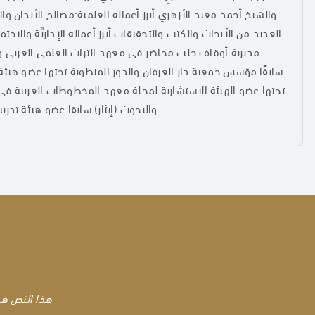
والشيخ أحمد معبد الأزهري.أبرز أعماله العلمية:مصالح الأبدان و
العديد من الأبحاث والكتب والتحقيقات.أبرز أعماله الإداريَّة والاج
مديرية أوقاف حلب.محاضر في معهد التراث العلمي العربي و
سابقًا.مؤسس جمعية دار العرفان والدور المنطوية تحتها.عضو هيئة
تحتها.عضو الهيئة الاستشارية لمجلة معهد المخطوطات العربية ف
والبحوث (إيثار) سابقا.عضو هيئة تدر
هذا النص هو
هذا النص هو
هذا النص هو