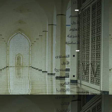
اِدَّخر
البرامج
القسم
الأول:
العلوم
الشرعية
الأساسية
المستوى
الأول
(المبتدئ)
المستوى
الثاني
(الطالب)
المستوى
الثالث
(الباحث)