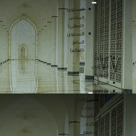
المستوى
السادس
(المفتي)
المستوى
السابع
(العالم)
الدورات
المدوّنات
الصوتية
المقالات
نشاطاتنا
النشاطات
الدورات
التأهيلية
فائدة
بدقيقة