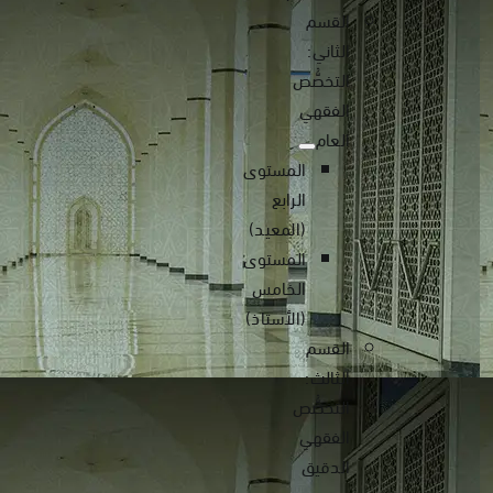
القسم
الثاني:
التخصُّص
الفقهي
العام
المستوى
الرابع
(المعيد)
المستوى
الخامس
(الأستاذ)
القسم
الثالث:
التخصُّص
الفقهي
الدقيق