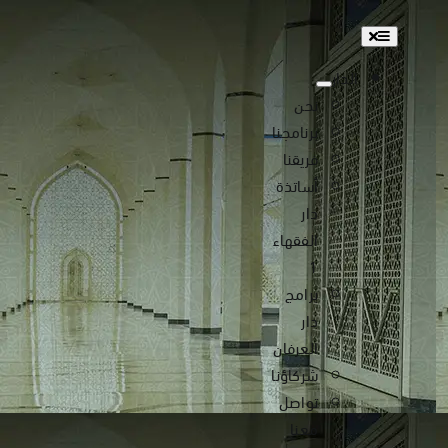
Toggle
Navigation
الدار
نحن
برنامجنا
فريقنا
أساتذة
دار
الفقهاء
1
برامج
دار
العرفان
شركاؤنا
تواصل
معنا