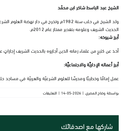
الشيخ عبد الباسط شاكر ابن محمّد
الحديث الشريف وعلومه بتقدير ممتاز عام 2012م.
أبرز شيوخه:
أخذ عن كثيرٍ من علماء زمانه الذين أجازوه بالحديث الشريف إجازاتٍ عامّ
أبرز أعماله الإداريَّة والاجتماعيَّة:
عمل إمامًا وخطيبًا ومدرسًا للعلوم الشرعيّة والعربيّة في مساجد حلب
على
بواسطة
وضاح المصري
|
2026-05-14
|
التعليقات
الشيخ
عبد
الباسط
شاكر
شاركها مع اصدقائك
مغلقة