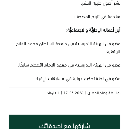
نشر أصول طيبة النشر.
مقدمة في تاريخ المصحف.
أبرز أعماله الإداريَّة والاجتماعيَّة:
عضو في الهيئة التدريسية في جامعة السلطان محمد الفاتح
الوقفية.
عضو في الهيئة التدريسية في معهد الإمام الأعظم سابقًا.
عضو في لجنة تحكيم دولية في مسابقات الإقراء.
على
بواسطة
وضاح المصري
|
2026-05-17
|
التعليقات
د.
محمد
فهد
خاروف
شاركها مع اصدقائك
مغلقة